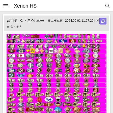
Xenon HS
잡다한 것
› 훈장 모음
헤그세트룀 | 2024.09.01 11:27:29 |
메
뉴 건너뛰기