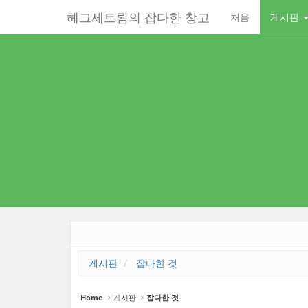
Sketchbook5, 스케치북5
Sketchbook5, 스케치북5
Sketchbook5, 스케치북5
Sketchbook5, 스케치북5
본
메
헤그세트룀의 잡다한 창고
처음
게시판
문
뉴
바
토
로
글
가
하
기
기
게시판
잡다한 것
Home
게시판
잡다한 것