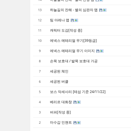
하늘길의 잔해 - 별의 심판자 맵
13
팀 아레나 맵
12
캐릭터 도감[작성 중]
11
에넥스 에테리얼 무기[39등급]
10
에넥스 에테리얼 무기 이미지
9
손목 보호대 / 발목 보호대 가공
8
세공된 체인
7
세공된 버클
6
보스 악세사리 [테섭 기준 24/11/22]
5
베리르 대화창
4
버퍼[작성 중]
3
마수갑 인챈트
2