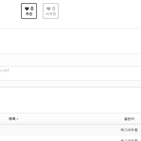
0
0
추천
비추천
니까?
제목
글쓴이
헤그세트룀
헤그세트룀