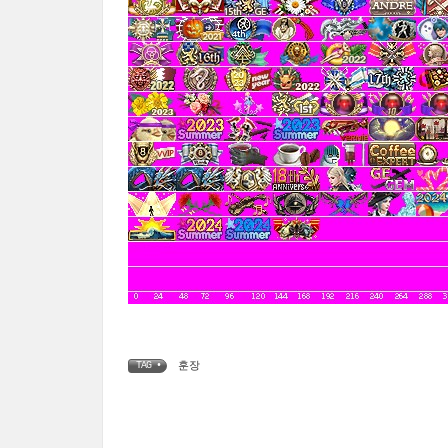
훈장
TAG •