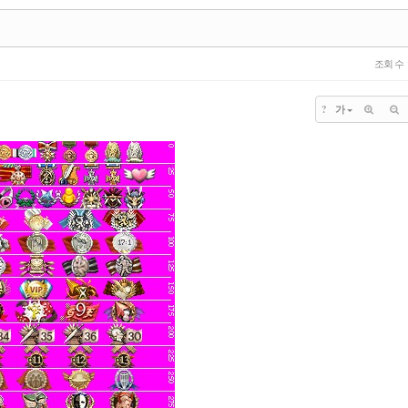
조회 수
?
가