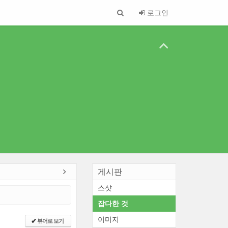
로그인
게시판
스샷
잡다한 것
이미지
뷰어로 보기
✔