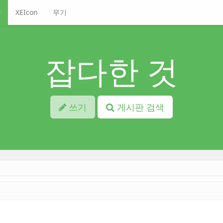
XEIcon
무기
잡다한 것
쓰기
게시판 검색