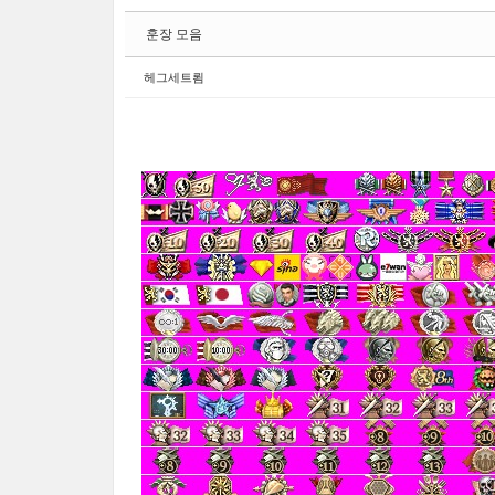
훈장 모음
헤그세트룀