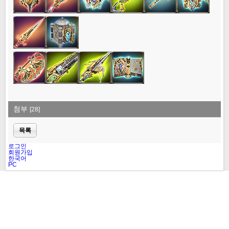
첨부
[28]
목록
로그인
회원가입
한국어
PC